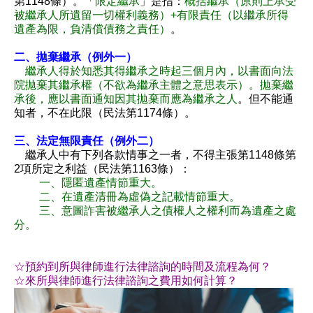
第1148條）。「
限定繼承
」是指：
概括繼承（原則上承受
被繼承人所遺留一切權利義務）+有限責任（以繼承所得
遺產為限，負清償債務之責任）
。
二、拋棄繼承（例外一）
繼承人得於知悉其得繼承之時起三個月內，以書面向法
院拋棄其繼承權（不欲為繼承主體之意思表示）。拋棄繼
承後，應以書面通知因其拋棄而應為繼承之人
。但不能通
知者，不在此限（民法第1174條）。
三、法定無限責任（例外二）
繼承人中有下列各款情事之一者，不得主張第1148條第
2項所定之利益（民法第1163條）：
一、隱匿遺產情節重大。
二、在遺產清冊為虛偽之記載情節重大。
三、意圖詐害被繼承人之債權人之權利而為遺產之處
分。
☆預約到所與律師進行法律諮詢的時間及流程為何？
☆來所與律師進行法律諮詢之費用如何計算？